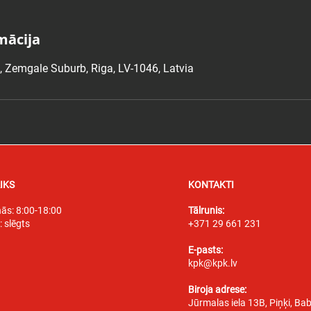
mācija
, Zemgale Suburb, Riga, LV-1046, Latvia
IKS
KONTAKTI
nās: 8:00-18:00
Tālrunis:
: slēgts
+371 29 661 231
E-pasts:
kpk@kpk.lv
Biroja adrese:
Jūrmalas iela 13B, Piņķi, Bab