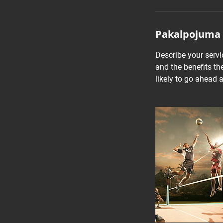
n
Pakalpojuma 
Describe your servi
and the benefits th
likely to go ahead 