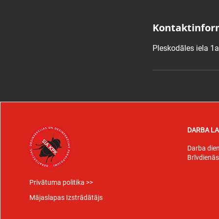
Kontaktinfor
Pleskodāles iela 1a
DARBA LA
Darba die
Brīvdienās
Privātuma politika >>
Mājaslapas Izstrādātājs